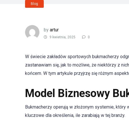
Blog
by
artur
9 kwietnia, 2025
0
W świecie zakładów sportowych bukmacherzy odgryw
zastanawiam się, jak to możliwe, że niektórzy z ni
końcem. W tym artykule przyjrzę się różnym aspek
Model Biznesowy B
Bukmacherzy operują w złożonym systemie, który w
kluczowe dla określenia, ile zarabiają w tej branży.