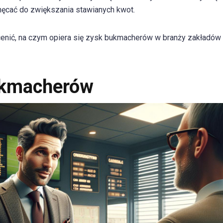
chęcać do zwiększania stawianych kwot.
cenić, na czym opiera się zysk bukmacherów w branży zakładów
ukmacherów