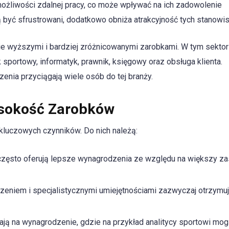
ożliwości zdalnej pracy, co może wpływać na ich zadowolenie
 być sfrustrowani, dodatkowo obniża atrakcyjność tych stanowis
nie wyższymi i bardziej zróżnicowanymi zarobkami. W tym sekto
k sportowy, informatyk, prawnik, księgowy oraz obsługa klienta.
enia przyciągają wiele osób do tej branży.
ysokość Zarobków
luczowych czynników. Do nich należą:
często oferują lepsze wynagrodzenia ze względu na większy za
eniem i specjalistycznymi umiejętnościami zazwyczaj otrzymu
ją na wynagrodzenie, gdzie na przykład analitycy sportowi mo