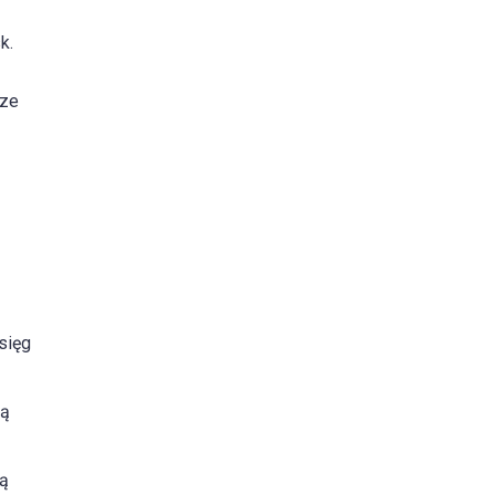
k.
rze
sięg
ją
gą