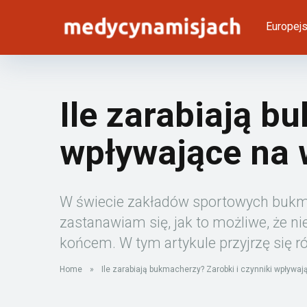
Europejs
Ile zarabiają b
wpływające na 
W świecie zakładów sportowych bukma
zastanawiam się, jak to możliwe, że n
końcem. W tym artykule przyjrzę się 
Home
»
Ile zarabiają bukmacherzy? Zarobki i czynniki wpływa