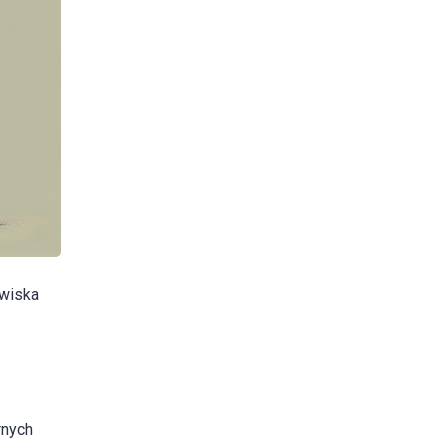
owiska
rnych