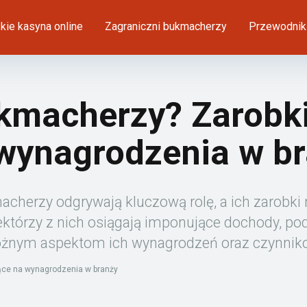
kie kasyna online
Zagraniczni bukmacherzy
Przewodnik
ukmacherzy? Zarobki
wynagrodzenia w b
cherzy odgrywają kluczową rolę, a ich zarobki
iektórzy z nich osiągają imponujące dochody, po
różnym aspektom ich wynagrodzeń oraz czynniko
jące na wynagrodzenia w branży