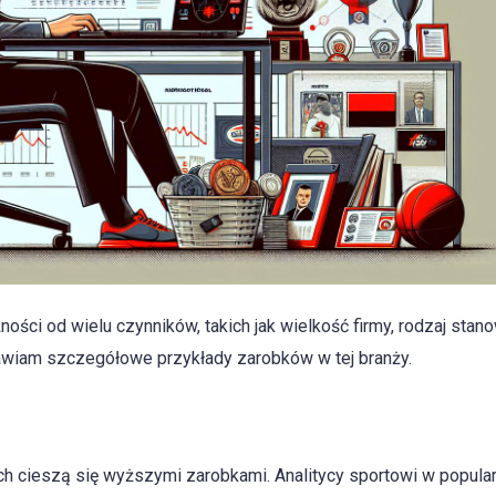
ości od wielu czynników, takich jak wielkość firmy, rodzaj stan
awiam szczegółowe przykłady zarobków w tej branży.
h cieszą się wyższymi zarobkami. Analitycy sportowi w popula