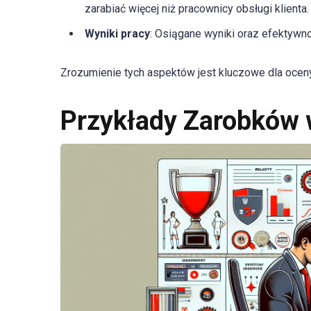
zarabiać więcej niż pracownicy obsługi klienta.
Wyniki pracy
: Osiągane wyniki oraz efektywn
Zrozumienie tych aspektów jest kluczowe dla ocen
Przykłady Zarobków 