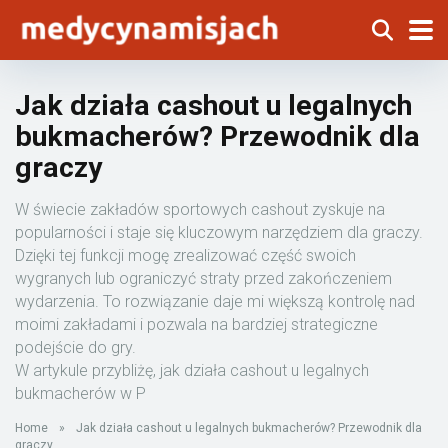
Jak działa cashout u legalnych
bukmacherów? Przewodnik dla
graczy
W świecie zakładów sportowych cashout zyskuje na
popularności i staje się kluczowym narzędziem dla graczy.
Dzięki tej funkcji mogę zrealizować część swoich
wygranych lub ograniczyć straty przed zakończeniem
wydarzenia. To rozwiązanie daje mi większą kontrolę nad
moimi zakładami i pozwala na bardziej strategiczne
podejście do gry.
W artykule przybliżę, jak działa cashout u legalnych
bukmacherów w P
Home
»
Jak działa cashout u legalnych bukmacherów? Przewodnik dla
graczy